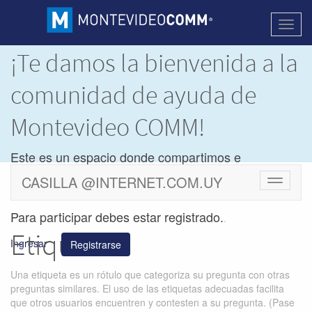
Activa
naveg
¡Te damos la bienvenida a la
comunidad de ayuda de
Montevideo COMM!
Este es un espacio donde compartimos e
intercambiamos dudas y soluciones de los
CASILLA @INTERNET.COM.UY
Cambiar
productos de
Montevideo COMM.
navegac
Para participar debes estar registrado.
.
Etiquetas
Ingresar
Registrarse
Una etiqueta es un rótulo que categoriza su pregunta con otras
preguntas similares. El uso de las etiquetas adecuadas facilita
que otros usuarios encuentren y contesten a su pregunta. (Pase