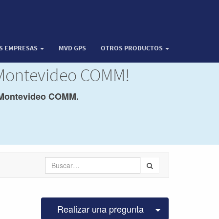
OS EMPRESAS
MVD GPS
OTROS PRODUCTOS
 Montevideo COMM!
Montevideo COMM.
Seleccionar pu
Realizar una pregunta