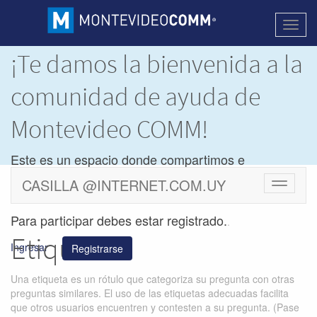
Activa
naveg
¡Te damos la bienvenida a la
comunidad de ayuda de
Montevideo COMM!
Este es un espacio donde compartimos e
intercambiamos dudas y soluciones de los
CASILLA @INTERNET.COM.UY
Cambiar
productos de
Montevideo COMM.
navegac
Para participar debes estar registrado.
.
Etiquetas
Ingresar
Registrarse
Una etiqueta es un rótulo que categoriza su pregunta con otras
preguntas similares. El uso de las etiquetas adecuadas facilita
que otros usuarios encuentren y contesten a su pregunta. (Pase