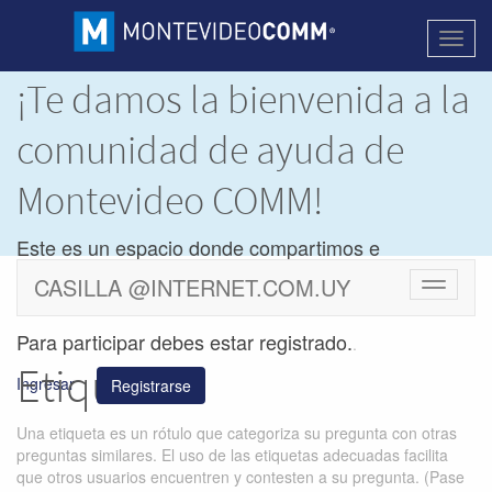
Activa
naveg
¡Te damos la bienvenida a la
comunidad de ayuda de
Montevideo COMM!
Este es un espacio donde compartimos e
intercambiamos dudas y soluciones de los
CASILLA @INTERNET.COM.UY
Cambiar
productos de
Montevideo COMM.
navegac
Para participar debes estar registrado.
.
Etiquetas
Ingresar
Registrarse
Una etiqueta es un rótulo que categoriza su pregunta con otras
preguntas similares. El uso de las etiquetas adecuadas facilita
que otros usuarios encuentren y contesten a su pregunta. (Pase