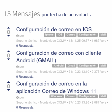
15
Mensajes
por fecha de actividad
Configuración de correo en IOS
0
iphone
IOS
Correo
Configuración
Mail
por
Soporte técnico - Montevideo COMM
•
13/11/25 09:57
•
1.987
Vers
•
0 Respuesta
Configuración de correo con cliente
0
Android (GMAIL)
Android
Gmail
Configuración
Mail
por
Soporte técnico - Montevideo COMM
•
31/10/23 13:10
•
2.375
Vers
•
0 Respuesta
Configuración de correo en la
0
aplicación Correo de Windows 11
Windows
Correo
Configuración
Mail
por
Soporte técnico - Montevideo COMM
•
27/10/23 13:26
•
2.087
Vers
•
0 Respuesta