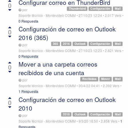
Configurar correo en ThunderBird
0
Thunderbird
Configuración
Mail
por
Soporte técnico - Montevideo COMM
•
27/10/23 12:24
•
2.017
Vers
•
0 Respuesta
Configuración de correo en Outlook
0
2016 (365)
365
2016
Outlook
Configuración
Mail
por
Soporte técnico - Montevideo COMM
•
27/10/23 12:23
•
2.821
Vers
•
0 Respuesta
Mover a una carpeta correos
0
recibidos de una cuenta
Recibidos
Mover
Mail
por
Soporte técnico - Montevideo COMM
•
30/4/22 04:41
•
2.392
Vers
•
1 Respuesta
Configuración de correo en Outlook
0
2010
2010
Outlook
Configuración
Mail
por
Soporte técnico - Montevideo COMM
•
9/3/20 18:50
•
2.858
Vers
•
1
Respuesta