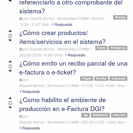
referenciarlo a otro comprobante del
sistema?
Recibo
por
Soporte técnico - Montevideo COMM
•
23/6/22
13:54
•
3.107
Vers
•
1 Respuesta
¿Cómo crear productos/
0
ítems/servicios en el sistema?
Ítems
Productos
por
Soporte técnico - Montevideo COMM
•
29/3/26 22:35
•
6.360
Vers
•
1 Respuesta
¿Cómo emito un recibo parcial de una
0
e-factura o e-ticket?
Pagos
Recibo
Cobranza
por
Soporte técnico - Montevideo COMM
•
5/10/22 14:35
•
5.581
Vers
•
1 Respuesta
¿Como habilito el ambiente de
0
producción en e-Factura DGI?
dgi
ambientes
efactura
por
Soporte técnico - Montevideo COMM
•
28/1/26 13:30
•
3.692
Vers
•
1 Respuesta