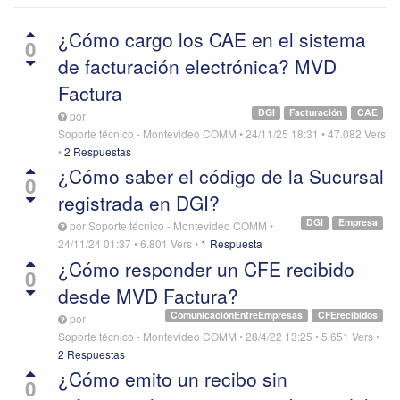
¿Cómo cargo los CAE en el sistema
0
de facturación electrónica? MVD
Factura
DGI
Facturación
CAE
por
Soporte técnico - Montevideo COMM
•
24/11/25 18:31
•
47.082
Vers
•
2 Respuestas
¿Cómo saber el código de la Sucursal
0
registrada en DGI?
DGI
Empresa
por
Soporte técnico - Montevideo COMM
•
24/11/24 01:37
•
6.801
Vers
•
1 Respuesta
¿Cómo responder un CFE recibido
0
desde MVD Factura?
ComunicaciónEntreEmpresas
CFErecibidos
por
Soporte técnico - Montevideo COMM
•
28/4/22 13:25
•
5.651
Vers
•
2 Respuestas
¿Cómo emito un recibo sin
0