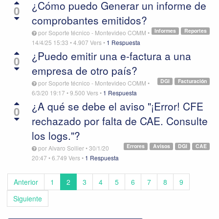
¿Cómo puedo Generar un informe de
0
comprobantes emitidos?
Informes
Reportes
por
Soporte técnico - Montevideo COMM
•
14/4/25 15:33
•
4.907
Vers
•
1 Respuesta
¿Puedo emitir una e-factura a una
0
empresa de otro país?
DGI
Facturación
por
Soporte técnico - Montevideo COMM
•
6/3/20 19:17
•
9.500
Vers
•
1 Respuesta
¿A qué se debe el aviso "¡Error! CFE
0
rechazado por falta de CAE. Consulte
los logs."?
Errores
Avisos
DGI
CAE
por
Alvaro Sollier
•
30/1/20
20:47
•
6.749
Vers
•
1 Respuesta
Anterior
1
2
3
4
5
6
7
8
9
Siguiente