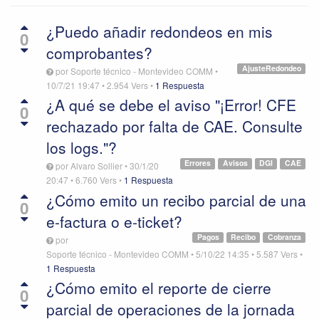
¿Puedo añadir redondeos en mis
0
comprobantes?
AjusteRedondeo
por
Soporte técnico - Montevideo COMM
•
10/7/21 19:47
•
2.954
Vers
•
1 Respuesta
¿A qué se debe el aviso "¡Error! CFE
0
rechazado por falta de CAE. Consulte
los logs."?
Errores
Avisos
DGI
CAE
por
Alvaro Sollier
•
30/1/20
20:47
•
6.760
Vers
•
1 Respuesta
¿Cómo emito un recibo parcial de una
0
e-factura o e-ticket?
Pagos
Recibo
Cobranza
por
Soporte técnico - Montevideo COMM
•
5/10/22 14:35
•
5.587
Vers
•
1 Respuesta
¿Cómo emito el reporte de cierre
0
parcial de operaciones de la jornada