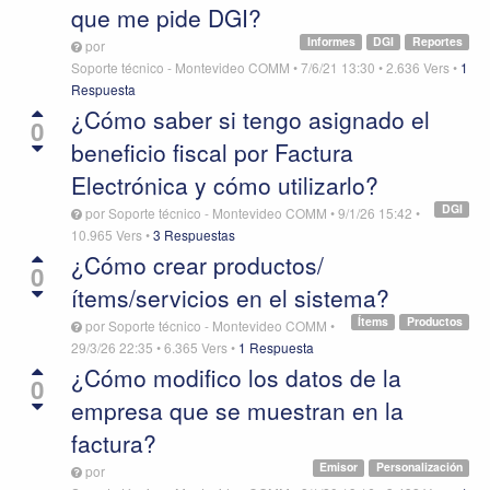
que me pide DGI?
Informes
DGI
Reportes
por
Soporte técnico - Montevideo COMM
•
7/6/21 13:30
•
2.636
Vers
•
1
Respuesta
¿Cómo saber si tengo asignado el
0
beneficio fiscal por Factura
Electrónica y cómo utilizarlo?
DGI
por
Soporte técnico - Montevideo COMM
•
9/1/26 15:42
•
10.965
Vers
•
3 Respuestas
¿Cómo crear productos/
0
ítems/servicios en el sistema?
Ítems
Productos
por
Soporte técnico - Montevideo COMM
•
29/3/26 22:35
•
6.365
Vers
•
1 Respuesta
¿Cómo modifico los datos de la
0
empresa que se muestran en la
factura?
Emisor
Personalización
por