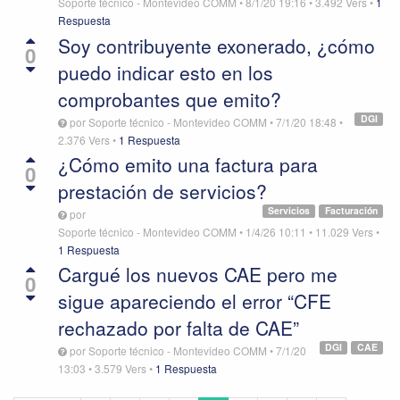
Soporte técnico - Montevideo COMM
•
8/1/20 19:16
•
3.492
Vers
•
1
Respuesta
Soy contribuyente exonerado, ¿cómo
0
puedo indicar esto en los
comprobantes que emito?
DGI
por
Soporte técnico - Montevideo COMM
•
7/1/20 18:48
•
2.376
Vers
•
1 Respuesta
¿Cómo emito una factura para
0
prestación de servicios?
Servicios
Facturación
por
Soporte técnico - Montevideo COMM
•
1/4/26 10:11
•
11.029
Vers
•
1 Respuesta
Cargué los nuevos CAE pero me
0
sigue apareciendo el error “CFE
rechazado por falta de CAE”
DGI
CAE
por
Soporte técnico - Montevideo COMM
•
7/1/20
13:03
•
3.579
Vers
•
1 Respuesta