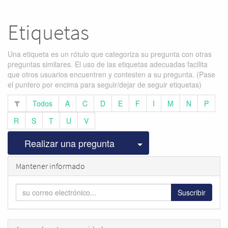
Etiquetas
Una etiqueta es un rótulo que categoriza su pregunta con otras
preguntas similares. El uso de las etiquetas adecuadas facilita
que otros usuarios encuentren y contesten a su pregunta. (Pase
el puntero por encima para seguir/dejar de seguir etiquetas)
Todos
A
C
D
E
F
I
M
N
P
R
S
T
U
V
Seleccionar publicac
Realizar una pregunta
Mantener informado
Suscribir