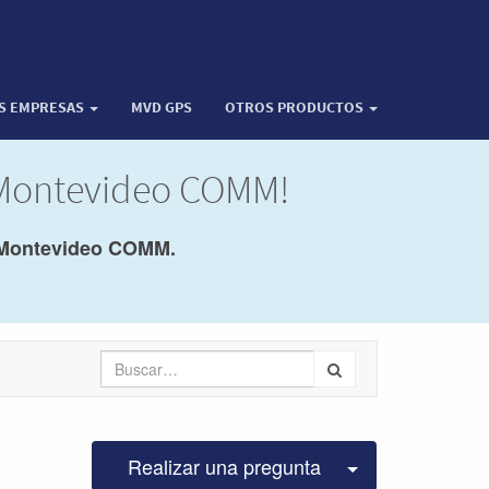
OS EMPRESAS
MVD GPS
OTROS PRODUCTOS
e Montevideo COMM!
Montevideo COMM.
Seleccionar pu
Realizar una pregunta