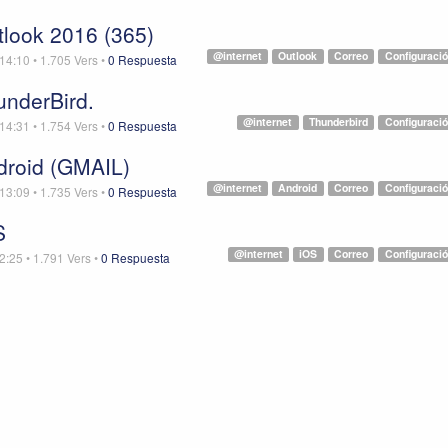
tlook 2016 (365)
@internet
Outlook
Correo
Configuraci
 14:10
•
1.705
Vers
•
0 Respuesta
underBird.
@internet
Thunderbird
Configuraci
 14:31
•
1.754
Vers
•
0 Respuesta
ndroid (GMAIL)
@internet
Android
Correo
Configuraci
 13:09
•
1.735
Vers
•
0 Respuesta
S
@internet
iOS
Correo
Configuraci
2:25
•
1.791
Vers
•
0 Respuesta