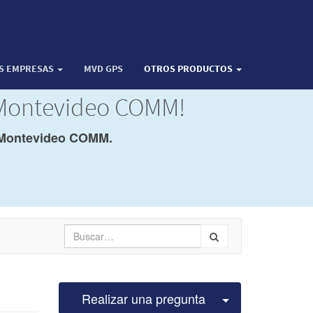
OS EMPRESAS
MVD GPS
OTROS PRODUCTOS
 Montevideo COMM!
Montevideo COMM.
Seleccionar pu
Realizar una pregunta