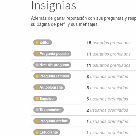
Insignias
Además de ganar reputación con sus preguntas y respue
su página de perfil y sus mensajes.
Editor
15
usuarios premiados
Pregunta popular
11
usuarios premiados
Notable pregunta
11
usuarios premiados
Pregunta famosa
8
usuarios premiados
Autobiografía
5
usuarios premiados
Seguidor
5
usuarios premiados
Taxonomista
2
usuarios premiados
Pregunta creíble
1
usuarios premiados
Estudiante
1
usuarios premiados