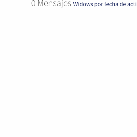
0
Mensajes
Widows
por fecha de act