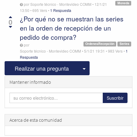
Moneda
por
Soporte técnico - Montevideo COMM
•
12/1/21
13:50
•
695
Vers
•
1 Respuesta
¿Por qué no se muestran las series
0
en la orden de recepción de un
pedido de compra?
OrdenesRecepción
Series
por
Soporte técnico - Montevideo COMM
•
5/1/21 19:31
•
983
Vers
•
1
Respuesta
Seleccionar publicac
Realizar una pregunta
Mantener informado
Suscribir
Acerca de esta comunidad