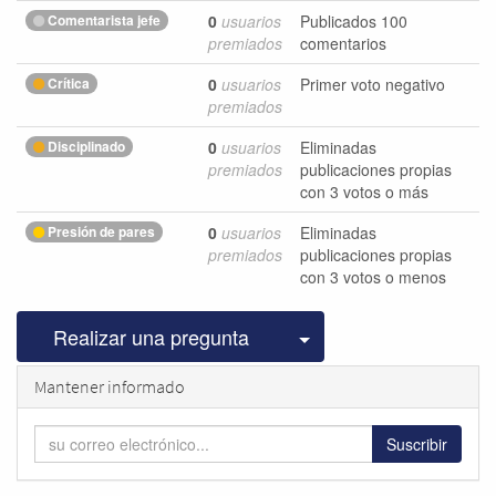
Comentarista jefe
0
usuarios
Publicados 100
premiados
comentarios
Crítica
0
usuarios
Primer voto negativo
premiados
Disciplinado
0
usuarios
Eliminadas
premiados
publicaciones propias
con 3 votos o más
Presión de pares
0
usuarios
Eliminadas
premiados
publicaciones propias
con 3 votos o menos
Seleccionar publicac
Realizar una pregunta
Mantener informado
Suscribir