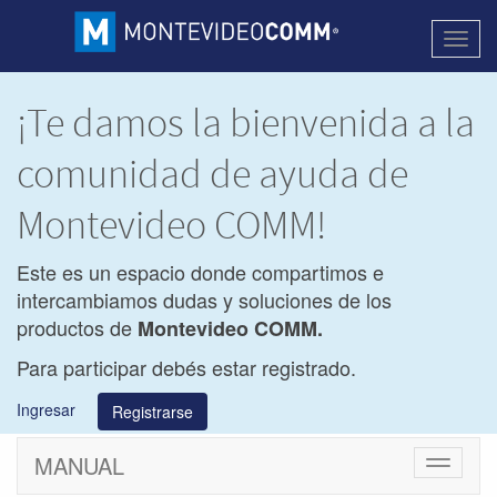
Activa
naveg
¡Te damos la bienvenida a la
comunidad de ayuda de
Montevideo COMM!
Este es un espacio donde compartimos e
intercambiamos dudas y soluciones de los
productos de
Montevideo COMM.
Para participar debés estar registrado.
Ingresar
Registrarse
MANUAL
Cambiar
navegac