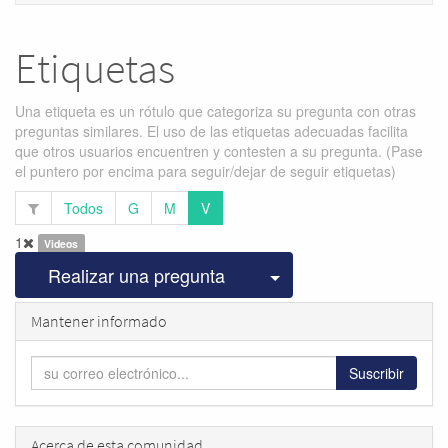
Etiquetas
Una etiqueta es un rótulo que categoriza su pregunta con otras
preguntas similares. El uso de las etiquetas adecuadas facilita
que otros usuarios encuentren y contesten a su pregunta. (Pase
el puntero por encima para seguir/dejar de seguir etiquetas)
Todos
G
M
V
1
Videos
Seleccionar publicac
Realizar una pregunta
Mantener informado
Suscribir
Acerca de esta comunidad