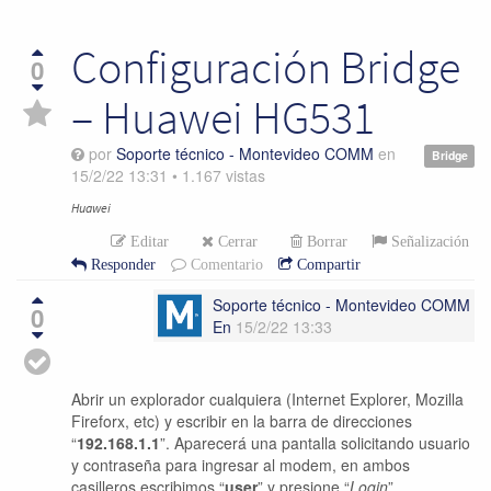
Configuración Bridge
0
– Huawei HG531
por
Soporte técnico - Montevideo COMM
en
Bridge
15/2/22 13:31
•
1.167
vistas
Huawei
Editar
Cerrar
Borrar
Señalización
Responder
Comentario
Compartir
Soporte técnico - Montevideo COMM
0
En
15/2/22 13:33
Abrir un explorador cualquiera (Internet Explorer, Mozilla
Fireforx, etc) y escribir en la barra de direcciones
“
192.168.1.1
”. Aparecerá una pantalla solicitando usuario
y contraseña para ingresar al modem, en ambos
casilleros escribimos “
user
” y presione “
Login
”.