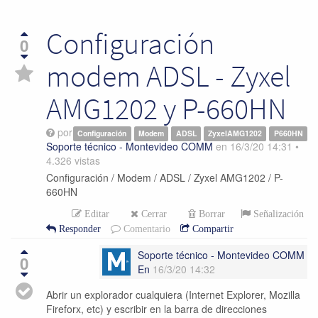
Configuración
0
modem ADSL - Zyxel
AMG1202 y P-660HN
por
Configuración
Modem
ADSL
ZyxelAMG1202
P660HN
Soporte técnico - Montevideo COMM
en
16/3/20 14:31
•
4.326
vistas
Configuración / Modem / ADSL / Zyxel AMG1202 / P-
660HN
Editar
Cerrar
Borrar
Señalización
Responder
Comentario
Compartir
Soporte técnico - Montevideo COMM
0
En
16/3/20 14:32
Abrir un explorador cualquiera (Internet Explorer, Mozilla
Fireforx, etc) y escribir en la barra de direcciones