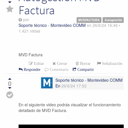
Factura
por
MVDFACTURA
Autogestión
Soporte técnico - Montevideo COMM
en
26/6/24 16:46
•
1.421
vistas
MVD Factura
Editar
Cerrar
Borrar
Señalización
Responder
Comentario
Compartir
Soporte técnico - Montevideo COMM
0
En
26/6/24 17:52
En el siguiente video podrás visualizar el funcionamiento
detallado de MVD Factura.