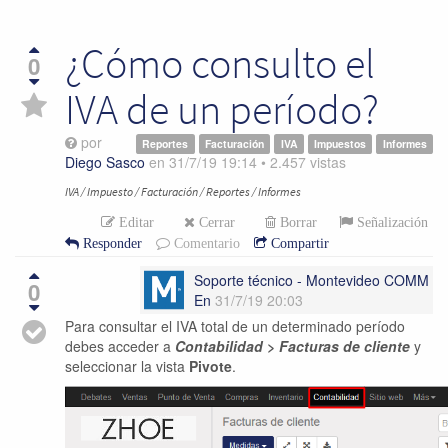
¿Cómo consulto el
0
IVA de un período?
por
Reportes
Facturación
IVA
Impuestos
Informes
Diego Sasco
en
31/7/19 19:14
•
2.457
vistas
IVA / Impuesto / Facturación / Reportes / Informes
Editar
Cerrar
Borrar
Señalización
Responder
Comentario
Compartir
Soporte técnico - Montevideo COMM
0
En
31/7/19 20:03
Para consultar el IVA total de un determinado período
debes acceder a
Contabilidad > Facturas de cliente
y
seleccionar la vista
Pivote
.