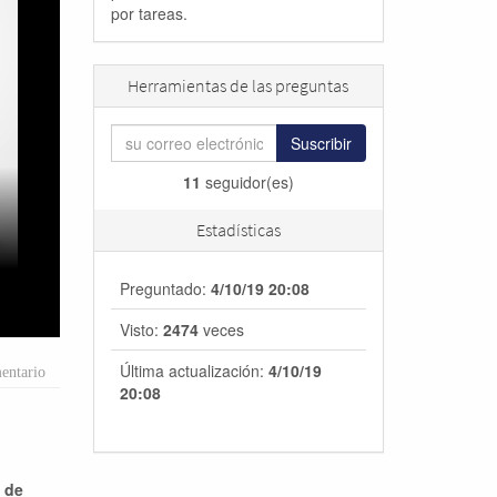
por tareas.
Herramientas de las preguntas
Suscribir
11
seguidor(es)
Estadísticas
Preguntado:
4/10/19 20:08
Visto:
2474
veces
Última actualización:
4/10/19
entario
20:08
a de