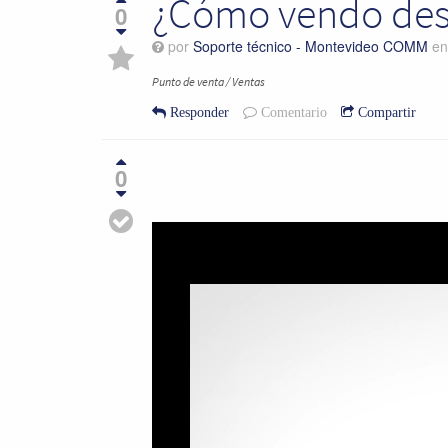
¿Cómo vendo desd
0
por
Soporte técnico - Montevideo COMM
e
Punto de venta / Ventas
Responder
Comentario
Compartir
0