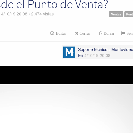
e el Punto de Venta?
n
4/10/19 20:08
•
2.474
vistas
Ventas
Pun
Editar
Cerrar
Borrar
Seña
Soporte técnico - Montevid
En
4/10/19 20:08