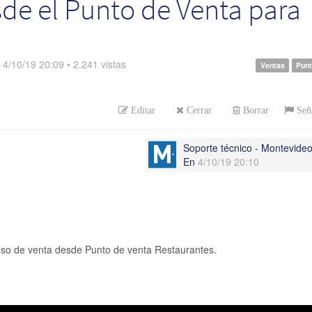
e el Punto de Venta para
n
4/10/19 20:09
•
2.241
vistas
Ventas
Pun
Editar
Cerrar
Borrar
Seña
Soporte técnico - Montevid
En
4/10/19 20:10
oceso de venta desde Punto de venta Restaurantes.