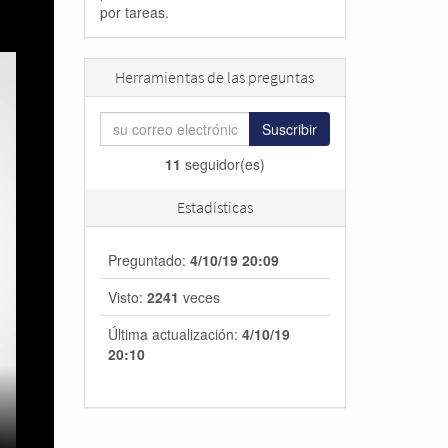
por tareas.
Herramientas de las preguntas
Suscribir
11
seguidor(es)
Estadísticas
Preguntado:
4/10/19 20:09
Visto:
2241
veces
Última actualización:
4/10/19
20:10