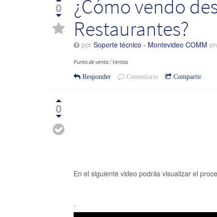
¿Cómo vendo desd
0
Restaurantes?
por
Soporte técnico - Montevideo COMM
e
Punto de venta / Ventas
Responder
Comentario
Compartir
0
En el siguiente video podrás visualizar el pr