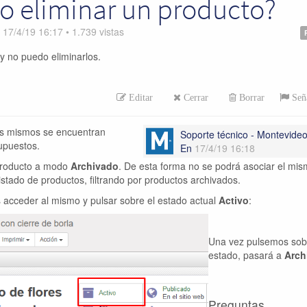
o eliminar un producto?
n
17/4/19 16:17
•
1.739
vistas
y no puedo eliminarlos.
Editar
Cerrar
Borrar
Seña
los mismos se encuentran
Soporte técnico - Montevid
upuestos.
En
17/4/19 16:18
 producto a modo
Archivado
. De esta forma no se podrá asociar el mis
istado de productos, filtrando por productos archivados.
 acceder al mismo y pulsar sobre el estado actual
Activo
:
Una vez pulsemos sob
estado, pasará a
Arch
Preguntas