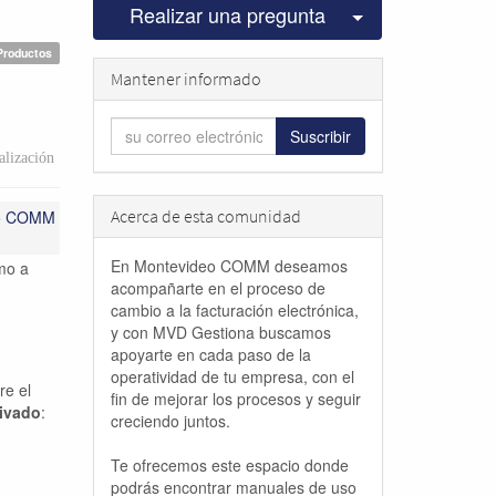
Seleccionar pu
Realizar una pregunta
Productos
Mantener informado
Suscribir
lización
Acerca de esta comunidad
eo COMM
En Montevideo COMM deseamos
mo a
acompañarte en el proceso de
cambio a la facturación electrónica,
y con MVD Gestiona buscamos
apoyarte en cada paso de la
operatividad de tu empresa, con el
re el
fin de mejorar los procesos y seguir
ivado
:
creciendo juntos.
Te ofrecemos este espacio donde
podrás encontrar manuales de uso