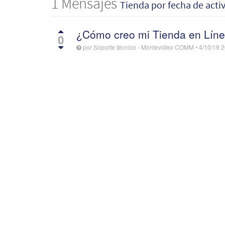
1
Mensajes
Tienda
por fecha de acti
¿Cómo creo mi Tienda en Lín
0
por
Soporte técnico - Montevideo COMM
•
4/10/19 2