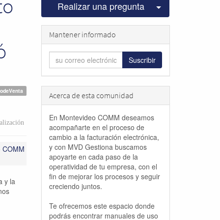
to
Seleccionar pu
Realizar una pregunta
Mantener informado
ó
Suscribir
todeVenta
Acerca de esta comunidad
En Montevideo COMM deseamos
lización
acompañarte en el proceso de
cambio a la facturación electrónica,
y con MVD Gestiona buscamos
eo COMM
apoyarte en cada paso de la
operatividad de tu empresa, con el
fin de mejorar los procesos y seguir
 y la
creciendo juntos.
nos
Te ofrecemos este espacio donde
podrás encontrar manuales de uso