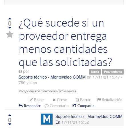
navegac
¿Qué sucede si un
0
proveedor entrega
menos cantidades
que las solicitadas?
por
Stock
Proveedores
Soporte técnico - Montevideo COMM
en
17/11/21 15:47
•
750
vistas
Recepciones de mercadería / proveedores
Editar
Cerrar
Borrar
Señalización
Responder
Comentario
Compartir
Soporte técnico - Montevideo COMM
0
En
17/11/21 15:52