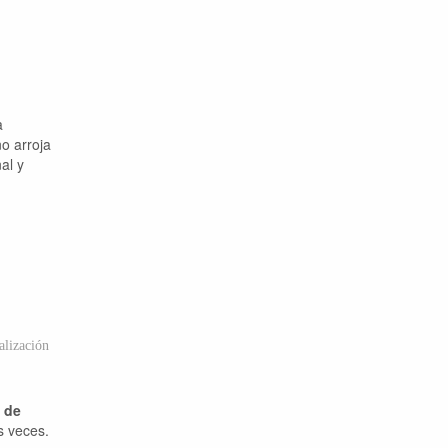
a
no arroja
al y
lización
a de
s veces.