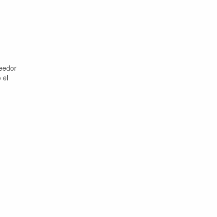
veedor
 el