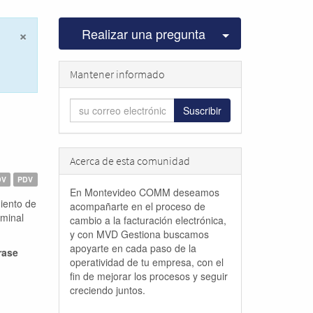
×
Seleccionar pu
Realizar una pregunta
Cerrar
Mantener informado
Suscribir
Acerca de esta comunidad
DV
PDV
En Montevideo COMM deseamos
iento de
acompañarte en el proceso de
rminal
cambio a la facturación electrónica,
y con MVD Gestiona buscamos
apoyarte en cada paso de la
rase
operatividad de tu empresa, con el
fin de mejorar los procesos y seguir
creciendo juntos.