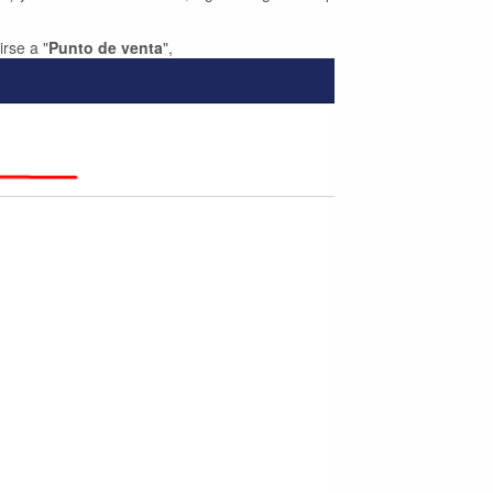
rse a "
Punto de venta
",