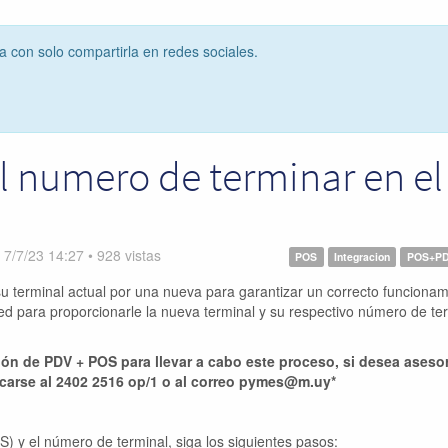
ta con solo compartirla en redes sociales.
 numero de terminar en el
n
7/7/23 14:27
•
928
vistas
POS
Integracion
POS+P
u terminal actual por una nueva para garantizar un correcto funcionam
ed para proporcionarle la nueva terminal y su respectivo número de te
ción de PDV + POS para llevar a cabo este proceso, si desea aseso
carse al 2402 2516 op/1 o al correo pymes@m.uy*
) y el número de terminal, siga los siguientes pasos: