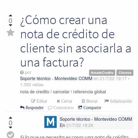
¿Cómo crear una
0
nota de crédito de
cliente sin asociarla a
una factura?
por
NotadeCredito
Clientes
Soporte técnico - Montevideo COMM
en
21/7/22 19:17
•
1.392
vistas
nota de credito / cancelar / referencia global
Editar
Cerrar
Borrar
Señalización
Responder
Comentario
Compartir
Soporte técnico - Montevideo COMM
0
En
21/7/22 19:26
Si lo que se necesita es crear una nota de crédito