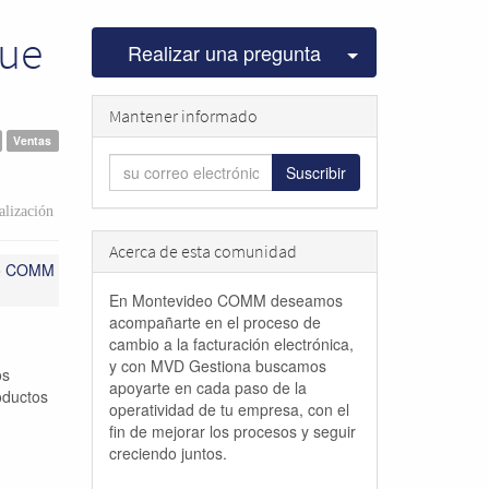
fue
Seleccionar pu
Realizar una pregunta
Mantener informado
Ventas
Suscribir
lización
Acerca de esta comunidad
eo COMM
En Montevideo COMM deseamos
acompañarte en el proceso de
cambio a la facturación electrónica,
y con MVD Gestiona buscamos
os
apoyarte en cada paso de la
roductos
operatividad de tu empresa, con el
fin de mejorar los procesos y seguir
creciendo juntos.