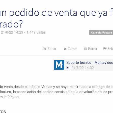
n pedido de venta que ya 
urado?
n
21/6/22 14:29
•
1.449
vistas
CancelarFactura
Editar
Cerrar
Borrar
Seña
Soporte técnico - Montevid
En
21/6/22 14:32
de venta desde el módulo Ventas y se haya confirmado la entrega de l
 factura, la cancelación del pedido consistirá en la devolución de los p
a la factura.
TOS