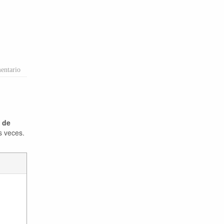
entario
a de
s veces.