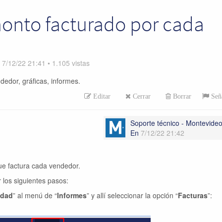
onto facturado por cada
n
7/12/22 21:41
•
1.105
vistas
edor, gráficas, informes.
Editar
Cerrar
Borrar
Seña
Soporte técnico - Montevid
En
7/12/22 21:42
ue factura cada vendedor.
 los siguientes pasos:
idad
” al menú de “
Informes
” y allí seleccionar la opción “
Facturas
”: