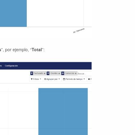
s
”, por ejemplo, “
Total
”: