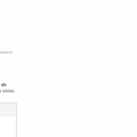
entario
a de
s veces.