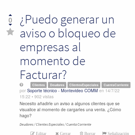
¿Puedo generar un
0
aviso o bloqueo de
empresas al
momento de
Facturar?
Clientes
Deudores
ClientesEspeciales
CuentaCorriente
por
Soporte técnico - Montevideo COMM
en
14/7/22
15:22
•
902
vistas
Necesito añadirle un aviso a algunos clientes que se
visualice al momento de cargarles una venta. ¿Cómo
hago?
Deudores / Clientes Especiales / Cuenta Corriente
Editar
Cerrar
Borrar
Señalización