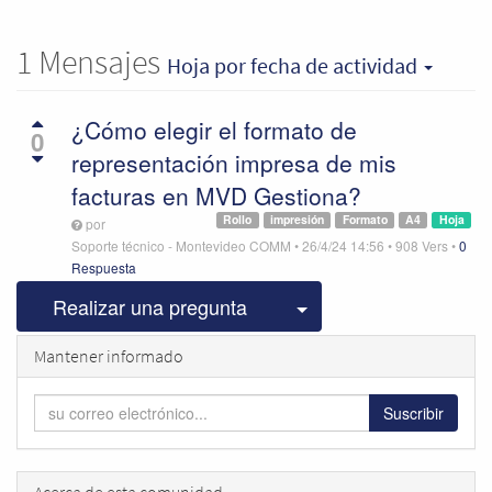
1
Mensajes
Hoja
por fecha de actividad
¿Cómo elegir el formato de
0
representación impresa de mis
facturas en MVD Gestiona?
Rollo
impresión
Formato
A4
Hoja
por
Soporte técnico - Montevideo COMM
•
26/4/24 14:56
•
908
Vers
•
0
Respuesta
Seleccionar publicac
Realizar una pregunta
Mantener informado
Suscribir