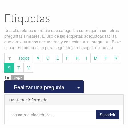
Etiquetas
Una etiqueta es un rótulo que categoriza su pregunta con otras
preguntas similares. El uso de las etiquetas adecuadas facilita
que otros usuarios encuentren y contesten a su pregunta. (Pase
el puntero por encima para seguir/dejar de seguir etiquetas)
Todos
A
C
E
F
H
I
M
P
R
S
T
V
1
Simple
Seleccionar publicac
Realizar una pregunta
Mantener informado
Suscribir