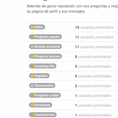
Además de ganar reputación con sus preguntas y respue
su página de perfil y sus mensajes.
Editor
15
usuarios premiados
Pregunta popular
11
usuarios premiados
Notable pregunta
11
usuarios premiados
Pregunta famosa
8
usuarios premiados
Autobiografía
5
usuarios premiados
Seguidor
5
usuarios premiados
Taxonomista
2
usuarios premiados
Pregunta creíble
1
usuarios premiados
Estudiante
1
usuarios premiados
Comentarista
1
usuarios premiados