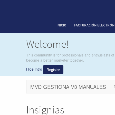
INICIO
FACTURACIÓN ELECTRÓN
Welcome!
This community is for professionals and enthusiasts of
become a better marketer together.
Hide Intro
Register
MVD GESTIONA V3 MANUALES
Insignias