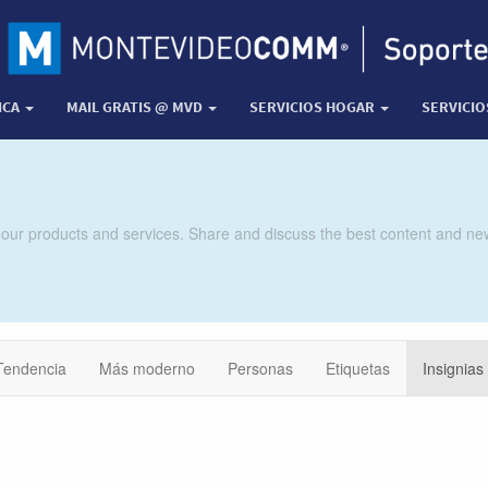
ICA
MAIL GRATIS @ MVD
SERVICIOS HOGAR
SERVICI
 our products and services. Share and discuss the best content and new
Tendencia
Más moderno
Personas
Etiquetas
Insignias