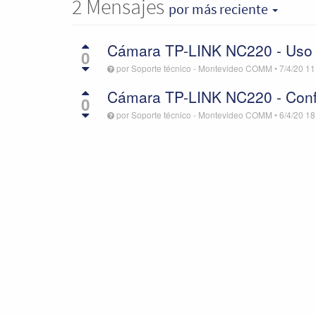
2
Mensajes
por más reciente
Cámara TP-LINK NC220 - Uso 
0
por
Soporte técnico - Montevideo COMM
•
7/4/20 11
Cámara TP-LINK NC220 - Conf
0
por
Soporte técnico - Montevideo COMM
•
6/4/20 18