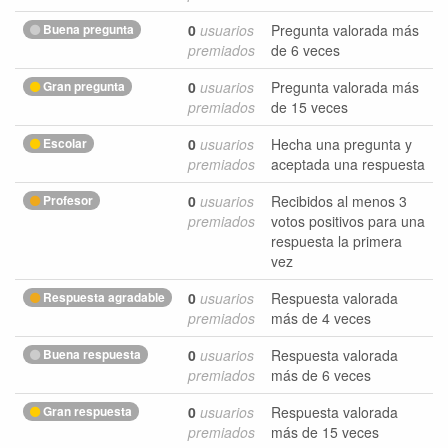
Buena pregunta
0
usuarios
Pregunta valorada más
premiados
de 6 veces
Gran pregunta
0
usuarios
Pregunta valorada más
premiados
de 15 veces
Escolar
0
usuarios
Hecha una pregunta y
premiados
aceptada una respuesta
Profesor
0
usuarios
Recibidos al menos 3
premiados
votos positivos para una
respuesta la primera
vez
Respuesta agradable
0
usuarios
Respuesta valorada
premiados
más de 4 veces
Buena respuesta
0
usuarios
Respuesta valorada
premiados
más de 6 veces
Gran respuesta
0
usuarios
Respuesta valorada
premiados
más de 15 veces