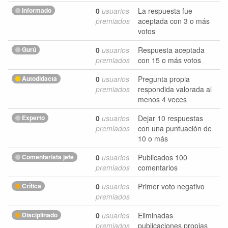
Informado
0
usuarios
La respuesta fue
premiados
aceptada con 3 o más
votos
Gurú
0
usuarios
Respuesta aceptada
premiados
con 15 o más votos
Autodidacta
0
usuarios
Pregunta propia
premiados
respondida valorada al
menos 4 veces
Experto
0
usuarios
Dejar 10 respuestas
premiados
con una puntuación de
10 o más
Comentarista jefe
0
usuarios
Publicados 100
premiados
comentarios
Crítica
0
usuarios
Primer voto negativo
premiados
Disciplinado
0
usuarios
Eliminadas
premiados
publicaciones propias