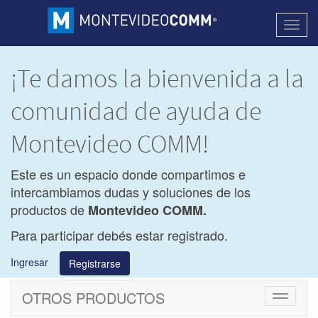
Activa
naveg
¡Te damos la bienvenida a la
comunidad de ayuda de
Montevideo COMM!
Este es un espacio donde compartimos e
intercambiamos dudas y soluciones de los
productos de
Montevideo COMM.
Para participar debés estar registrado.
Ingresar
Registrarse
OTROS PRODUCTOS
Cambiar
navegac