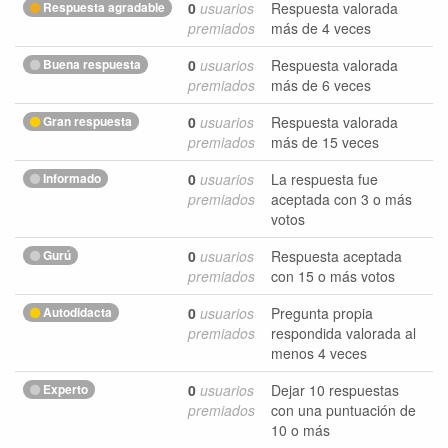
Respuesta agradable
0
usuarios
Respuesta valorada
premiados
más de 4 veces
Buena respuesta
0
usuarios
Respuesta valorada
premiados
más de 6 veces
Gran respuesta
0
usuarios
Respuesta valorada
premiados
más de 15 veces
Informado
0
usuarios
La respuesta fue
premiados
aceptada con 3 o más
votos
Gurú
0
usuarios
Respuesta aceptada
premiados
con 15 o más votos
Autodidacta
0
usuarios
Pregunta propia
premiados
respondida valorada al
menos 4 veces
Experto
0
usuarios
Dejar 10 respuestas
premiados
con una puntuación de
10 o más