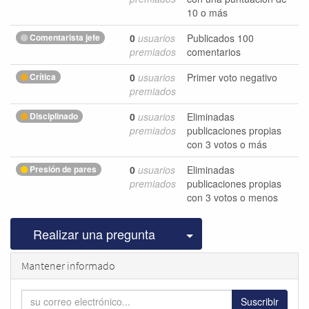
10 o más
Comentarista jefe
0
usuarios
Publicados 100
premiados
comentarios
Crítica
0
usuarios
Primer voto negativo
premiados
Disciplinado
0
usuarios
Eliminadas
premiados
publicaciones propias
con 3 votos o más
Presión de pares
0
usuarios
Eliminadas
premiados
publicaciones propias
con 3 votos o menos
Seleccionar publicac
Realizar una pregunta
Mantener informado
Suscribir