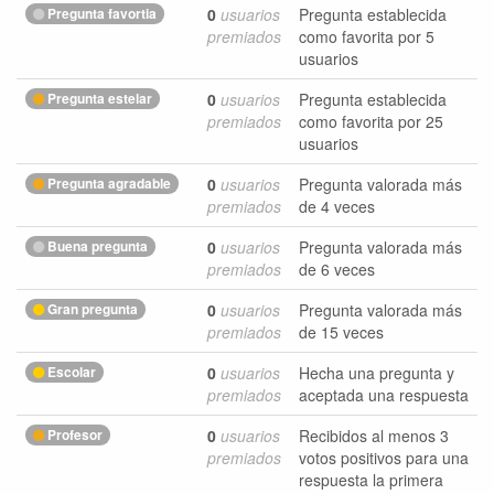
Pregunta favortia
0
usuarios
Pregunta establecida
premiados
como favorita por 5
usuarios
Pregunta estelar
0
usuarios
Pregunta establecida
premiados
como favorita por 25
usuarios
Pregunta agradable
0
usuarios
Pregunta valorada más
premiados
de 4 veces
Buena pregunta
0
usuarios
Pregunta valorada más
premiados
de 6 veces
Gran pregunta
0
usuarios
Pregunta valorada más
premiados
de 15 veces
Escolar
0
usuarios
Hecha una pregunta y
premiados
aceptada una respuesta
Profesor
0
usuarios
Recibidos al menos 3
premiados
votos positivos para una
respuesta la primera