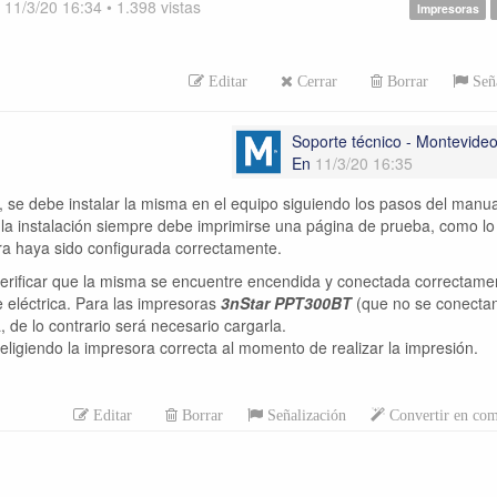
n
11/3/20 16:34
•
1.398
vistas
Impresoras
Editar
Cerrar
Borrar
Seña
Soporte técnico - Montevid
En
11/3/20 16:35
ra, se debe instalar la misma en el equipo siguiendo los pasos del manua
r la instalación siempre debe imprimirse una página de prueba, como lo
ra haya sido configurada correctamente.
 verificar que la misma se encuentre encendida y conectada correctame
e eléctrica. Para las impresoras
3nStar PPT300BT
(que no se conectan
, de lo contrario será necesario cargarla.
ligiendo la impresora correcta al momento de realizar la impresión.
Editar
Borrar
Señalización
Convertir en com