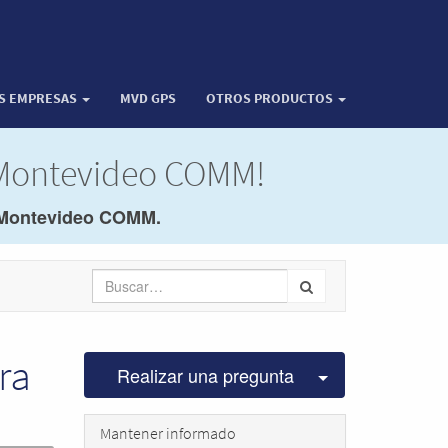
OS EMPRESAS
MVD GPS
OTROS PRODUCTOS
 Montevideo COMM!
Montevideo COMM.
ra
Seleccionar pu
Realizar una pregunta
Mantener informado