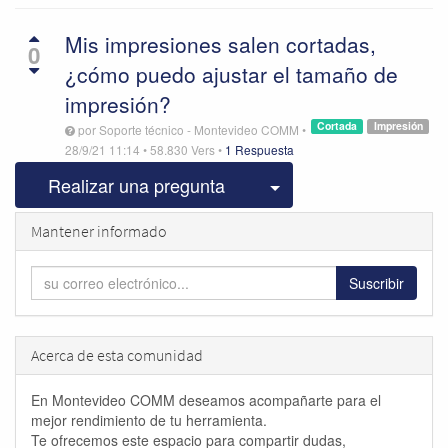
Mis impresiones salen cortadas,
0
¿cómo puedo ajustar el tamaño de
impresión?
Cortada
Impresión
por
Soporte técnico - Montevideo COMM
•
28/9/21 11:14
•
58.830
Vers
•
1 Respuesta
Seleccionar publicac
Realizar una pregunta
Mantener informado
Suscribir
Acerca de esta comunidad
En Montevideo COMM deseamos acompañarte para el
mejor rendimiento de tu herramienta.
Te ofrecemos este espacio para compartir dudas,