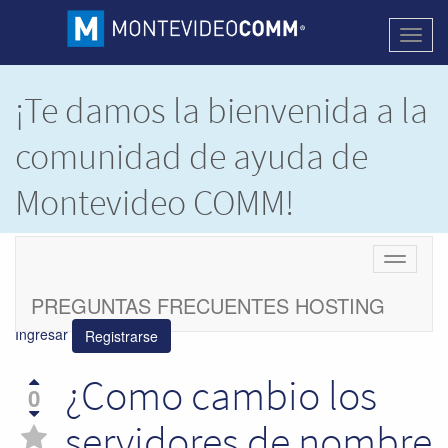
Activa
naveg
¡Te damos la bienvenida a la
comunidad de ayuda de
Montevideo COMM!
Este es un espacio donde compartimos e
Cambiar
intercambiamos dudas y soluciones de los
navegac
productos de
Montevideo COMM.
PREGUNTAS FRECUENTES HOSTING
Ingresar
Registrarse
¿Como cambio los
0
servidores de nombre