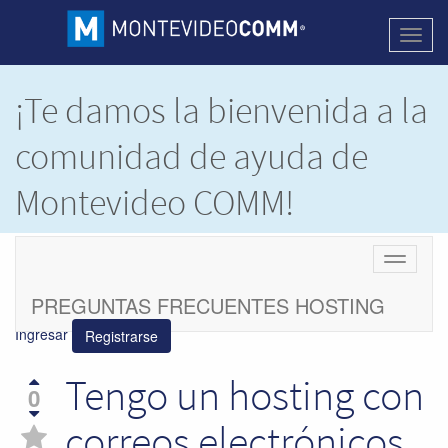
Activa
naveg
¡Te damos la bienvenida a la
comunidad de ayuda de
Montevideo COMM!
Este es un espacio donde compartimos e
Cambiar
intercambiamos dudas y soluciones de los
navegac
productos de
Montevideo COMM.
PREGUNTAS FRECUENTES HOSTING
Ingresar
Registrarse
Tengo un hosting con
0
correos electrónicos