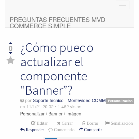
Cambiar
navegac
PREGUNTAS FRECUENTES MVD
COMMERCE SIMPLE
¿Cómo puedo
0
actualizar el
componente
“Banner”?
por
Soporte técnico - Montevideo COMM
Personalización
en
11/1/21 20:02
•
1.462
vistas
Personalizar / Banner / Imágen
Editar
Cerrar
Borrar
Señalización
Responder
Comentario
Compartir