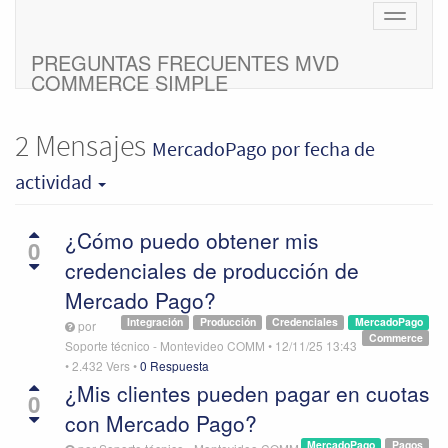
Cambiar
navegac
PREGUNTAS FRECUENTES MVD
COMMERCE SIMPLE
2
Mensajes
MercadoPago
por fecha de
actividad
¿Cómo puedo obtener mis
0
credenciales de producción de
Mercado Pago?
Integración
Producción
Credenciales
MercadoPago
por
Commerce
Soporte técnico - Montevideo COMM
•
12/11/25 13:43
•
2.432
Vers
•
0 Respuesta
¿Mis clientes pueden pagar en cuotas
0
con Mercado Pago?
MercadoPago
Pagos