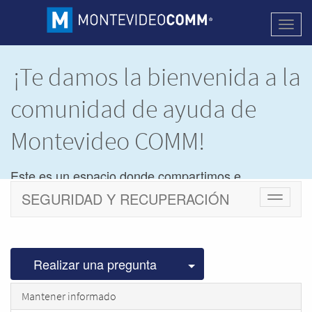
Activa
naveg
¡Te damos la bienvenida a la
comunidad de ayuda de
Montevideo COMM!
Este es un espacio donde compartimos e
intercambiamos dudas y soluciones de los
SEGURIDAD Y RECUPERACIÓN
productos de
Montevideo COMM.
Cambiar
navegac
Para participar debés estar registrado.
Ocultar
Ingresar
Registrarse
Seleccionar publicac
Realizar una pregunta
Mantener informado