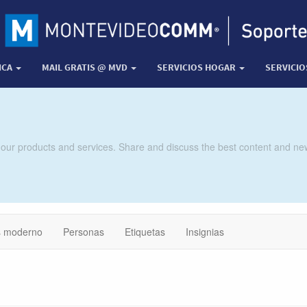
ICA
MAIL GRATIS @ MVD
SERVICIOS HOGAR
SERVICI
 our products and services. Share and discuss the best content and new
 moderno
Personas
Etiquetas
Insignias