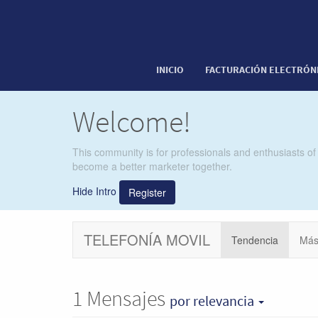
INICIO
FACTURACIÓN ELECTRÓN
Welcome!
This community is for professionals and enthusiasts of
become a better marketer together.
Hide Intro
Register
TELEFONÍA MOVIL
Tendencia
Más
1
Mensajes
por relevancia