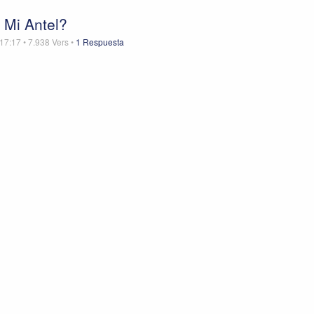
 Mi Antel?
 17:17
•
7.938
Vers
•
1 Respuesta