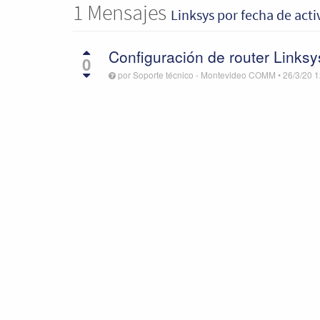
1
Mensajes
Linksys
por fecha de act
Configuración de router Links
0
por
Soporte técnico - Montevideo COMM
•
26/3/20 1