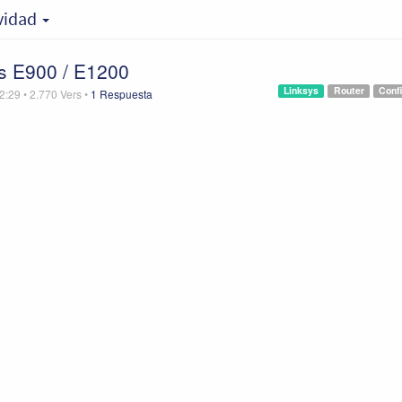
ividad
ys E900 / E1200
Linksys
Router
Conf
2:29
•
2.770
Vers
•
1 Respuesta