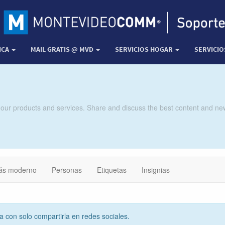
ICA
MAIL GRATIS @ MVD
SERVICIOS HOGAR
SERVICI
 our products and services. Share and discuss the best content and new
ás moderno
Personas
Etiquetas
Insignias
ta con solo compartirla en redes sociales.