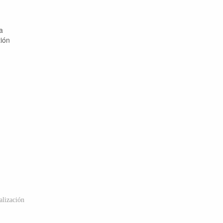
a
tión
lización