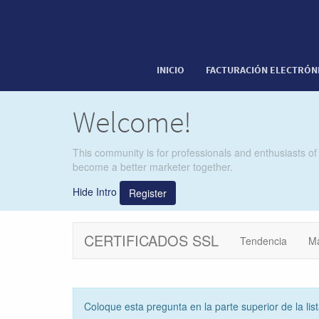
INICIO
FACTURACIÓN ELECTRÓN
Welcome!
This community is for professionals and enthusiasts of
become a better marketer together.
Hide Intro
Register
CERTIFICADOS SSL
Tendencia
M
Coloque esta pregunta en la parte superior de la lis