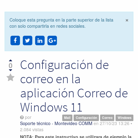
×
Coloque esta pregunta en la parte superior de la lista
Cer
con solo compartirla en redes sociales.
Configuración de
0
correo en la
aplicación Correo de
Windows 11
por
Mail
Configuración
Correo
Windows
Soporte técnico - Montevideo COMM
en
27/10/23 13:26
•
2.084
vistas
NOTA: Para este instructivo se utilizara de ejemplo la