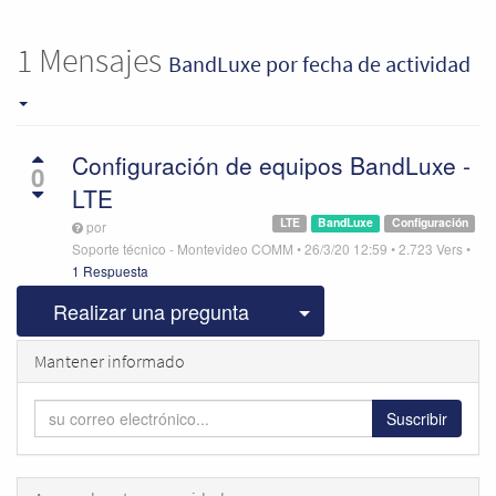
1
Mensajes
BandLuxe
por fecha de actividad
Configuración de equipos BandLuxe -
0
LTE
LTE
BandLuxe
Configuración
por
Soporte técnico - Montevideo COMM
•
26/3/20 12:59
•
2.723
Vers
•
1 Respuesta
Seleccionar publicac
Realizar una pregunta
Mantener informado
Suscribir