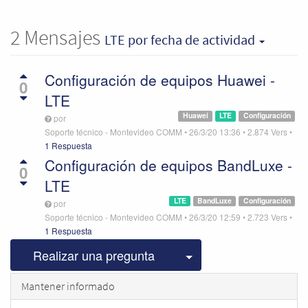
2
Mensajes
LTE
por fecha de actividad
Configuración de equipos Huawei -
0
LTE
Huawei
LTE
Configuración
por
Soporte técnico - Montevideo COMM
•
26/3/20 13:36
•
2.874
Vers
•
1 Respuesta
Configuración de equipos BandLuxe -
0
LTE
LTE
BandLuxe
Configuración
por
Soporte técnico - Montevideo COMM
•
26/3/20 12:59
•
2.723
Vers
•
1 Respuesta
Seleccionar publicac
Realizar una pregunta
Mantener informado